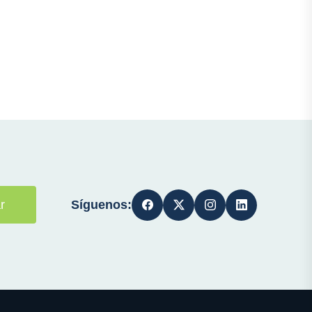
Síguenos:
r