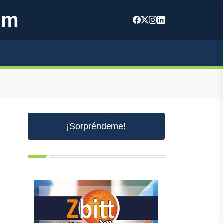
om
¡Sorpréndeme!