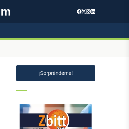
om
¡Sorpréndeme!